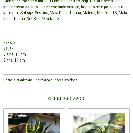
Aranžman možemo ukrasiti kamenčićima po želji, takođe ove biljčice
pojedinačno sadimo i u sledeće naše saksije, koje možete pogledati u
kategoriji Saksije: Šestica, Mala Decentrirana, Malena, Klasikaa 1S, Mala
decentrirana, Set Krug/Kocka 1S...
Saksija;
Valjak
Visina: 10 cm
Širina: 11 cm
Pozicija aranžmana:
Indirektna sunčeva svetlost
SLIČNI PROIZVODI