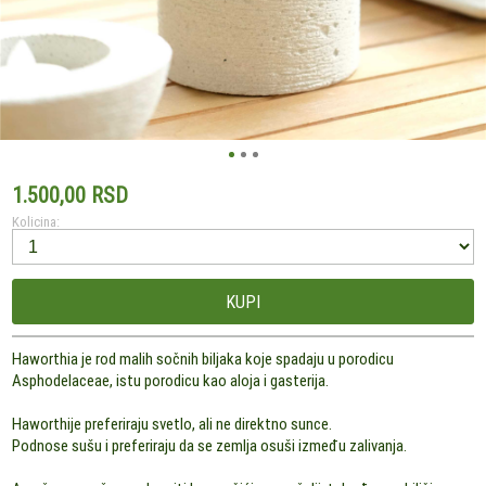
1.500,00 RSD
Kolicina:
KUPI
Haworthia je rod malih sočnih biljaka koje spadaju u porodicu
Asphodelaceae, istu porodicu kao aloja i gasterija.
Haworthije preferiraju svetlo, ali ne direktno sunce.
Podnose sušu i preferiraju da se zemlja osuši između zalivanja.