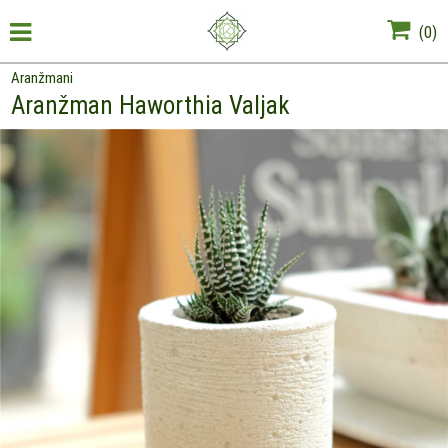
(
0
)
Aranžmani
Aranžman Haworthia Valjak