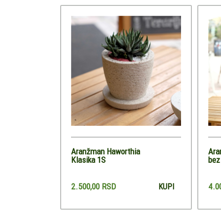
Aranžman Haworthia
Ara
Klasika 1S
bez 
2.500,00 RSD
4.0
KUPI