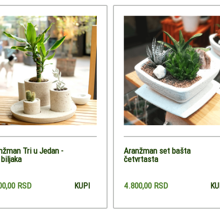
nžman Tri u Jedan -
Aranžman set bašta
biljaka
četvrtasta
00,00 RSD
4.800,00 RSD
KUPI
KU