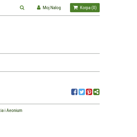
Moj Nalog
Korpa (
0
)
ia i Aeonium