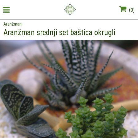
(
0
)
Aranžmani
Aranžman srednji set baštica okrugli