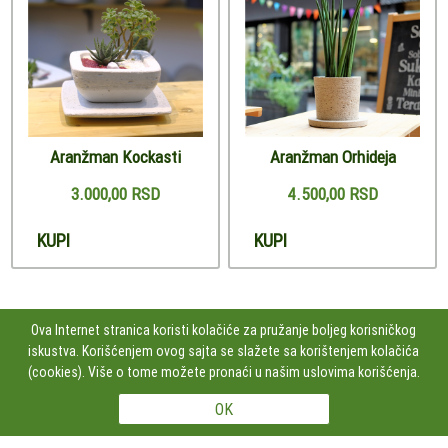
Aranžman Kockasti
Aranžman Orhideja
3.000,00 RSD
4.500,00 RSD
KUPI
KUPI
Ova Internet stranica koristi kolačiće za pružanje boljeg korisničkog
iskustva. Korišćenjem ovog sajta se slažete sa korištenjem kolačića
PRATITE NAS
(cookies). Više o tome možete pronaći u našim uslovima korišćenja.
Studio Kamen Dizajn doo Čumićeva 2, lok.43, 11000 BEOGRAD, Srbija
+381606100252
Copyright 2026 Studio Kamen Dizajn doo Sva prava su zadržana. Powered by