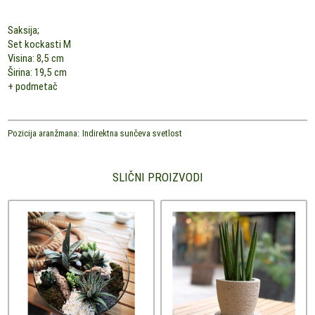
Saksija;
Set kockasti M
Visina: 8,5 cm
Širina: 19,5 cm
+ podmetač
Pozicija aranžmana:
Indirektna sunčeva svetlost
SLIČNI PROIZVODI