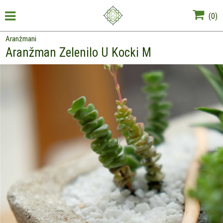
(
0
)
Aranžmani
Aranžman Zelenilo U Kocki M