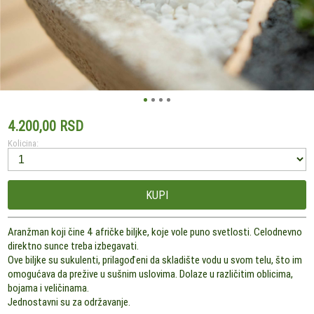
4.200,00 RSD
Kolicina:
KUPI
Aranžman koji čine 4 afričke biljke, koje vole puno svetlosti. Celodnevno
direktno sunce treba izbegavati.
Ove biljke su sukulenti, prilagođeni da skladište vodu u svom telu, što im
omogućava da prežive u sušnim uslovima. Dolaze u različitim oblicima,
bojama i veličinama.
Jednostavni su za održavanje.