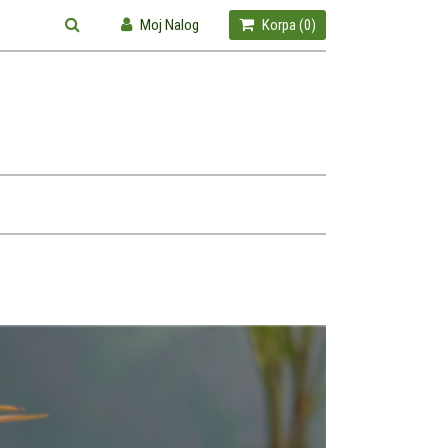
Moj Nalog
Korpa (
0
)