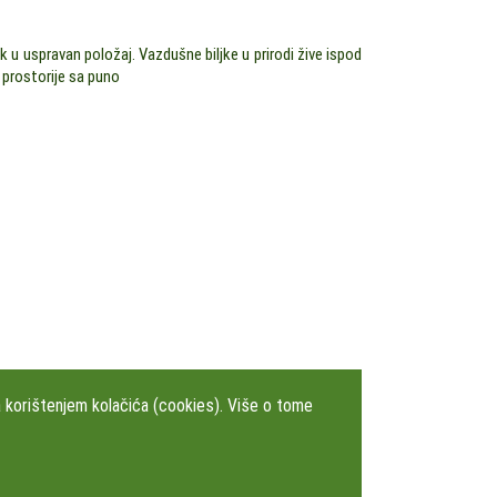
 u uspravan položaj. Vazdušne biljke u prirodi žive ispod
e prostorije sa puno
a korištenjem kolačića (cookies). Više o tome
om