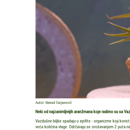
Autor: Nenad Sarjanović
Neki od najzanimljivijih aranžmana koje radimo su sa Va
Vazdušne biljke spadaju u epifite - organizme koji koris
veća količina vlage. Održavaju se orošavanjem 2 puta n