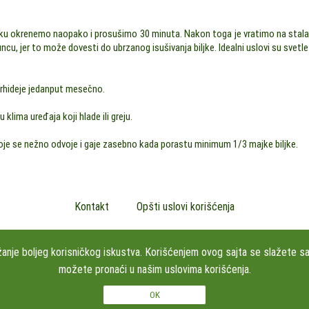
Biljku okrenemo naopako i prosušimo 30 minuta. Nakon toga je vratimo na stalak
ncu, jer to može dovesti do ubrzanog isušivanja biljke. Idealni uslovi su svetl
 orhideje jedanput mesečno.
 klima uređaja koji hlade ili greju.
 koje se nežno odvoje i gaje zasebno kada porastu minimum 1/3 majke biljke.
Kontakt
Opšti uslovi korišćenja
PRATITE NAS
užanje boljeg korisničkog iskustva. Korišćenjem ovog sajta se slažete s
možete pronaći u našim uslovima korišćenja.
Studio Kamen Dizajn doo Čumićeva 2, lok.43, 11000 BEOGRAD, Srbija
+381606100252
opyright 2026 Studio Kamen Dizajn doo Sva prava su zadržana. Powered by
shopen.c