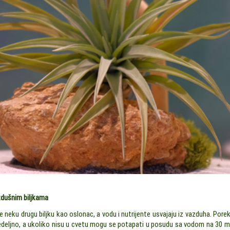
zdušnim biljkama
te neku drugu biljku kao oslonac, a vodu i nutrijente usvajaju iz vazduha. Pore
edeljno, a ukoliko nisu u cvetu mogu se potapati u posudu sa vodom na 30 m