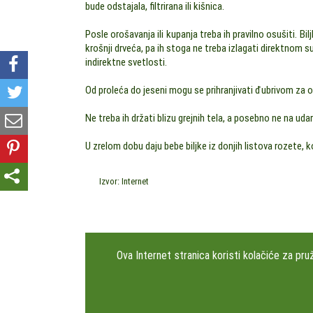
bude odstajala, filtrirana ili kišnica.
Posle orošavanja ili kupanja treba ih pravilno osušiti. 
krošnji drveća, pa ih stoga ne treba izlagati direktnom su
indirektne svetlosti.
Od proleća do jeseni mogu se prihranjivati đubrivom za
Ne treba ih držati blizu grejnih tela, a posebno ne na udaru
U zrelom dobu daju bebe biljke iz donjih listova rozete,
Izvor: Internet
Ova Internet stranica koristi kolačiće za pr
C