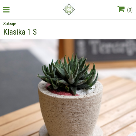
(
0
)
Saksije
Klasika 1 S