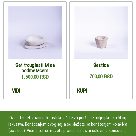
Set trouglasti M sa
Šestica
podmetacem
700,00 RSD
1.500,00 RSD
VIDI
KUPI
Ova Internet stranica koristi kolačiće za pružanje boljeg korisničkog
iskustva. Korišćenjem ovog sajta se slažete sa korištenjem kolačića
PRATITE NAS
(cookies). Više o tome možete pronaći u našim uslovima korišćenja.