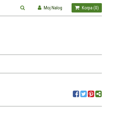
Moj Nalog
Korpa (
0
)