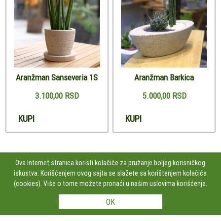
Aranžman Sanseveria 1S
Aranžman Barkica
3.100,00 RSD
5.000,00 RSD
KUPI
KUPI
Ova Internet stranica koristi kolačiće za pružanje boljeg korisničkog
iskustva. Korišćenjem ovog sajta se slažete sa korištenjem kolačića
PRATITE NAS
(cookies). Više o tome možete pronaći u našim uslovima korišćenja.
Studio Kamen Dizajn doo Čumićeva 2, lok.43, 11000 BEOGRAD, Srbija
+381606100252
Copyright 2026 Studio Kamen Dizajn doo Sva prava su zadržana. Powered by