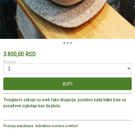
3.800,00 RSD
Kolicina:
KUPI
Trouglaste saksije su uvek tako drugacije, posebno kada biljke koje su
posađene izgledaju kao da plešu.
Pozicija aranžmana:
Indirektna sunčeva svetlost