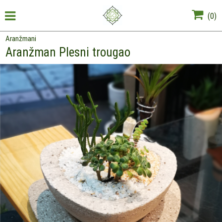
(
0
)
Aranžmani
Aranžman Plesni trougao